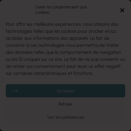
Gérer le consentement aux
De vastes terrains boisés, une nature préservée et
cookies
un accès au lac Lovering. Découvrez nos terrains à
Pour offrir les meilleures expériences, nous utilisons des
vendre à Magog, parfaits pour la construction de
maisons neuves dans un cadre naturel exceptionnel.
technologies telles que les cookies pour stocker et/ou
accéder aux informations des appareils. Le fait de
Le point de départ d’un mode de vie serein et
consentir à ces technologies nous permettra de traiter
inspiré.
des données telles que le comportement de navigation
ou les ID uniques sur ce site. Le fait de ne pas consentir ou
En savoir plus
de retirer son consentement peut avoir un effet négatif
sur certaines caractéristiques et fonctions.
Accepter
Refuser
Voir les préférences